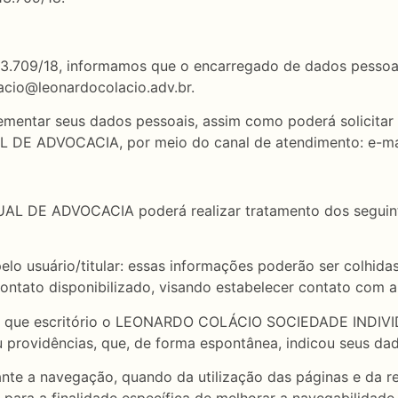
 13.709/18, informamos que o encarregado de dados pessoais
lacio@leonardocolacio.adv.br.
plementar seus dados pessoais, assim como poderá solicita
E ADVOCACIA, por meio do canal de atendimento: e-mail
 DE ADVOCACIA poderá realizar tratamento dos seguinte
elo usuário/titular: essas informações poderão ser colhid
contato disponibilizado, visando estabelecer contato com 
rmitir que escritório o LEONARDO COLÁCIO SOCIEDADE INDI
 providências, que, de forma espontânea, indicou seus dad
nte a navegação, quando da utilização das páginas e da r
á para a finalidade específica de melhorar a navegabilidade