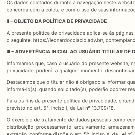
Os dados coletados durante a navegação neste website s
concorda com a coleta e com o uso de suas informaçõ
II – OBJETO DA POLÍTICA DE PRIVACIDADE
A presente política de privacidade aplica-se às pág
o seguinte: https://leonardocolacio.adv.br/, contemplan
III – ADVERTÊNCIA INICIAL AO USUÁRIO TITULAR DE
Informamos que, caso o usuário do presente website, na
privacidade, poderá, a qualquer momento, descontinuar
Destacamos que o titular não é obrigado a informar qua
informá-lo(s), quando solicitado(s), poderão ocorrer r
Para os fins da presente política de privacidade, enten
previsto no art. 5º, inciso I, da Lei nº 13.709/18.
O exercício de tratamento de dados pessoais compreend
distribuição, processamento, arquivamento, armazename
extração, conforme dispõe o art. 5º, inciso X, da Lei nº 