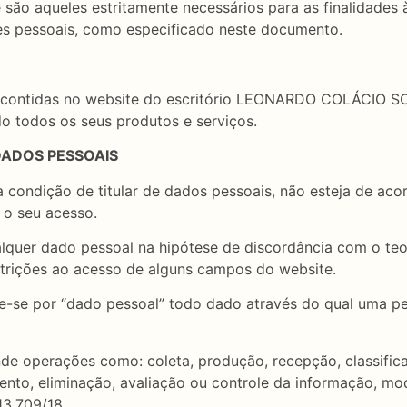
ão aqueles estritamente necessários para as finalidades à
es pessoais, como especificado neste documento.
inas contidas no website do escritório LEONARDO COLÁCI
do todos os seus produtos e serviços.
 DADOS PESSOAIS
 condição de titular de dados pessoais, não esteja de acor
 o seu acesso.
lquer dado pessoal na hipótese de discordância com o teor
estrições ao acesso de alguns campos do website.
de-se por “dado pessoal” todo dado através do qual uma pes
e operações como: coleta, produção, recepção, classificaç
nto, eliminação, avaliação ou controle da informação, mod
13.709/18.