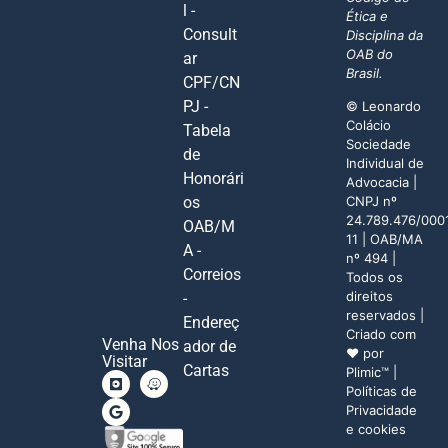
l -
Ética e
Consult
Disciplina da
OAB do
ar
Brasil.
CPF/CN
PJ -
© Leonardo
Colácio
Tabela
Sociedade
de
Individual de
Honorári
Advocacia |
os
CNPJ nº
24.789.476/000
OAB/M
11 | OAB/MA
A -
nº 494 |
Correios
Todos os
direitos
-
reservados |
Endereç
Criado com
Venha Nos
ador de
♥ por
Visitar
Cartas
Plimic
™ |
Políticas de
Privacidade
e cookies