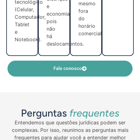
tecnológico
mesmo
e
(Celular,
fora
economia,
Computador,
do
pois
Tablet
horário
não
e
comercial.
há
Notebook).
deslocamentos.
Fale conosco
Perguntas
frequentes
Entendemos que questões jurídicas podem ser
complexas. Por isso, reunimos as perguntas mais
frequentes para ajudar você a entender melhor