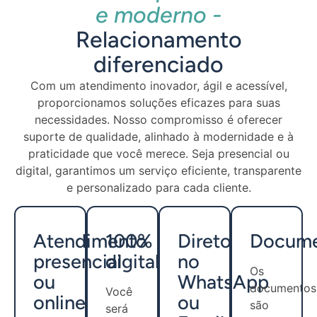
e moderno -
Relacionamento
diferenciado
Com um atendimento inovador, ágil e acessível,
proporcionamos soluções eficazes para suas
necessidades. Nosso compromisso é oferecer
suporte de qualidade, alinhado à modernidade e à
praticidade que você merece. Seja presencial ou
digital, garantimos um serviço eficiente, transparente
e personalizado para cada cliente.
Atendimento
100%
Direto
Docume
presencial
digital
no
Os
ou
WhatsApp
documentos
Você
online
ou
são
será