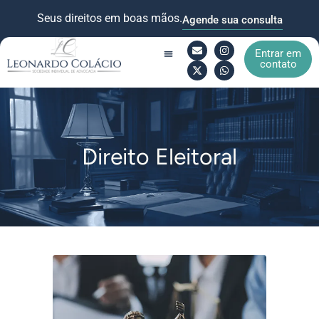
Seus direitos em boas mãos.
Agende sua consulta
Entrar em
contato
Quem Somos
Áreas de Atuação
Direito Eleitoral