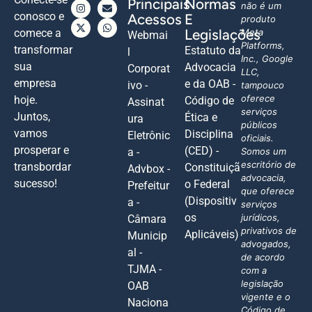
Principais
Normas
não é um
conosco e
Acessos
E
produto
Legislações
comece a
Meta
Webmai
Platforms,
transformar
Estatuto da
l
Inc., Google
sua
Advocacia
Corporat
LLC,
empresa
e da OAB -
ivo -
tampouco
oferece
hoje.
Código de
Assinat
serviços
Juntos,
Ética e
ura
públicos
vamos
Disciplina
Eletrônic
oficiais.
prosperar e
(CED) -
a -
Somos um
escritório de
transbordar
Constituiçã
Advbox -
advocacia,
sucesso!
o Federal
Prefeitur
que oferece
(Dispositiv
a -
serviços
os
jurídicos,
Câmara
privativos de
Aplicáveis)
Municip
advogados,
al -
de acordo
TJMA -
com a
legislação
OAB
vigente e o
Naciona
Código de