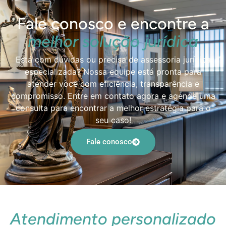
Fale conosco e encontre a
melhor solução jurídica
Está com dúvidas ou precisa de assessoria jurídica
especializada? Nossa equipe está pronta para
atender você com eficiência, transparência e
compromisso. Entre em contato agora e agende uma
consulta para encontrar a melhor estratégia para o
seu caso!
Fale conosco
Atendimento personalizado