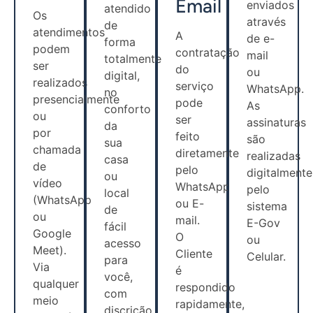
Email
enviados
atendido
Os
através
de
atendimentos
A
de e-
forma
podem
contratação
mail
totalmente
ser
do
ou
digital,
realizados
serviço
WhatsApp.
no
presencialmente
pode
As
conforto
ou
ser
assinaturas
da
por
feito
são
sua
chamada
diretamente
realizadas
casa
de
pelo
digitalmente
ou
vídeo
WhatsApp
pelo
local
(WhatsApp
ou E-
sistema
de
ou
mail.
E-Gov
fácil
Google
O
ou
acesso
Meet).
Cliente
Celular.
para
Via
é
você,
qualquer
respondido
com
meio
rapidamente,
discrição