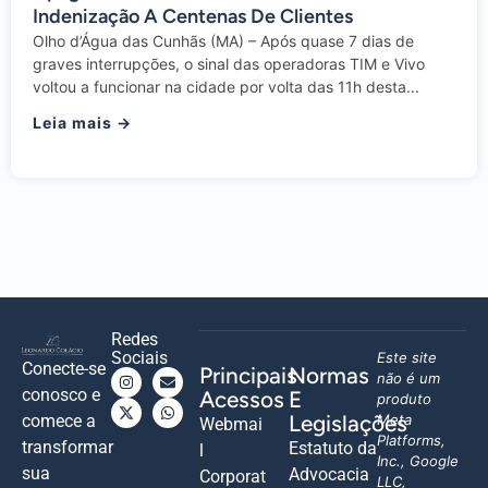
Indenização A Centenas De Clientes
Olho d’Água das Cunhãs (MA) – Após quase 7 dias de
graves interrupções, o sinal das operadoras TIM e Vivo
voltou a funcionar na cidade por volta das 11h desta...
Leia mais →
Redes
Sociais
Este site
Conecte-se
Principais
Normas
não é um
conosco e
Acessos
E
produto
Legislações
comece a
Meta
Webmai
Platforms,
transformar
Estatuto da
l
Inc., Google
sua
Advocacia
Corporat
LLC,