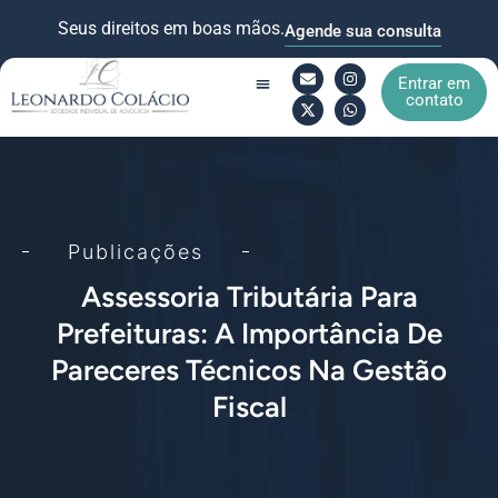
Seus direitos em boas mãos.
Agende sua consulta
Entrar em
contato
Quem Somos
Áreas de Atuação
Publicações
Assessoria Tributária Para
Prefeituras: A Importância De
Pareceres Técnicos Na Gestão
Fiscal