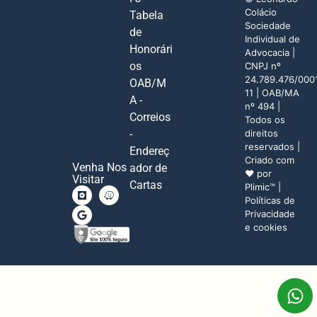
Colácio
Tabela
Sociedade
de
Individual de
Honorári
Advocacia |
os
CNPJ nº
24.789.476/000
OAB/M
11 | OAB/MA
A -
nº 494 |
Correios
Todos os
direitos
-
reservados |
Endereç
Criado com
Venha Nos
ador de
♥ por
Visitar
Cartas
Plimic
™ |
Políticas de
Privacidade
e cookies