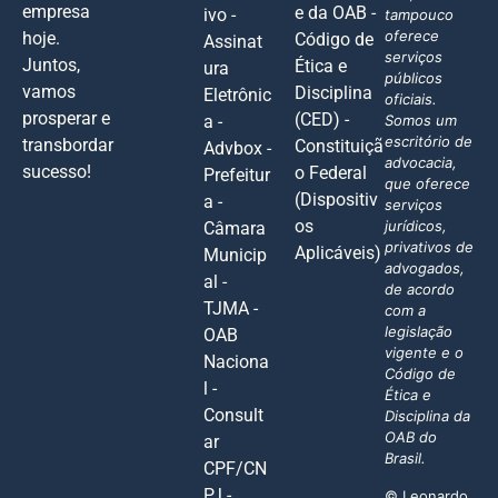
empresa
e da OAB -
ivo -
tampouco
oferece
hoje.
Código de
Assinat
serviços
Juntos,
Ética e
ura
públicos
vamos
Disciplina
Eletrônic
oficiais.
prosperar e
(CED) -
a -
Somos um
escritório de
transbordar
Constituiçã
Advbox -
advocacia,
sucesso!
o Federal
Prefeitur
que oferece
(Dispositiv
a -
serviços
os
jurídicos,
Câmara
privativos de
Aplicáveis)
Municip
advogados,
al -
de acordo
TJMA -
com a
legislação
OAB
vigente e o
Naciona
Código de
l -
Ética e
Consult
Disciplina da
OAB do
ar
Brasil.
CPF/CN
PJ -
© Leonardo